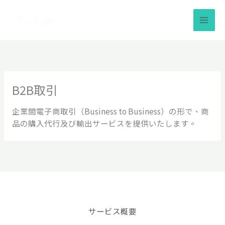
内
容
を
ス
キ
ッ
プ
B2B取引
企業間電子商取引（Business to Business）の形で、商
品の購入代行及び輸出サービスを提供いたします。
サービス概要