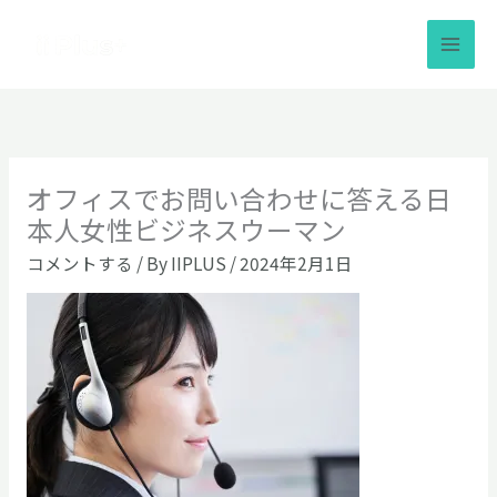
内
容
を
ス
キ
ッ
プ
オフィスでお問い合わせに答える日
本人女性ビジネスウーマン
コメントする
/ By
IIPLUS
/
2024年2月1日